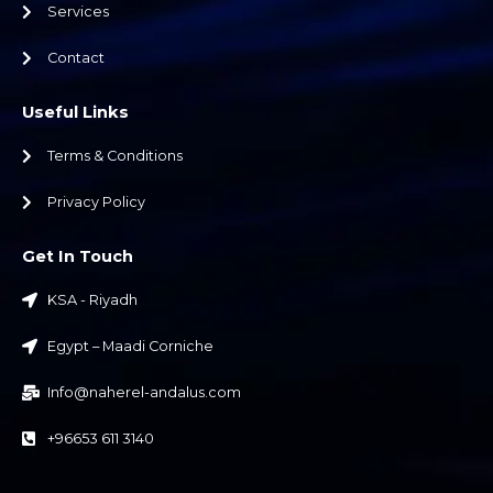
Services
Contact
Useful Links
Terms & Conditions
Privacy Policy
Get In Touch
KSA - Riyadh
Egypt – Maadi Corniche
Info@naherel-andalus.com
+96653 611 3140