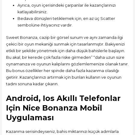
Ayrıca, oyun içerisindeki çarpanlar ile kazançlarınızı
katlayabilirsiniz.
Bedava dönüşleri tetiklemek için, en az üç Scatter
sembolüne ihtiyacınız vardır.
Sweet Bonanza, cazip bir görsel sunum ve aynı zamanda ilgi
çekici bir oyun mekaniği sunmak için tasarlanmıştır. Bakiyenizi
etkili bir şekilde yönetmek için daha düşük bahislerle başlayın.
Bu akal, bir kerede çok fazla riske girmeden” “daha uzun süre
oynamanıza ve oyunun kalıplarını gözlemlemenize olanak tanır.
Bu bonus özellikler her spinde daha fazla kazanma olasılığı
getirir. Kazançlarınızı artırmak için bunları kullanın ve oyunun
tadını sonuna kadar çıkarın.
Android, Ios Akıllı Telefonlar
Için Nice Bonanza Mobil
Uygulaması
Kazanma serisindeyseniz, bahis miktarınızı küçük adımlarla