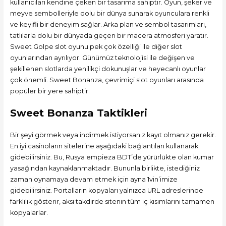
kullanıcıları kendine çeken bir tasarıma sahiptir. Oyun, şeker ve
meyve sembolleriyle dolu bir dünya sunarak oyunculara renkli
ve keyifli bir deneyim sağlar. Arka plan ve sembol tasarımları,
tatlılarla dolu bir dünyada geçen bir macera atmosferi yaratır.
Sweet Golpe slot oyunu pek çok özelliği ile diğer slot
oyunlarından ayrılıyor. Günümüz teknolojisi ile değişen ve
şekillenen slotlarda yenilikçi dokunuşlar ve heyecanlı oyunlar
çok önemli. Sweet Bonanza, çevrimiçi slot oyunları arasında
popüler bir yere sahiptir.
Sweet Bonanza Taktikleri
Bir şeyi görmek veya indirmek istiyorsanız kayıt olmanız gerekir.
En iyi casinoların sitelerine aşağıdaki bağlantıları kullanarak
gidebilirsiniz. Bu, Rusya empieza BDT’de yürürlükte olan kumar
yasağından kaynaklanmaktadır. Bununla birlikte, istediğiniz
zaman oynamaya devam etmek için ayna 1vin’imize
gidebilirsiniz. Portalların kopyaları yalnızca URL adreslerinde
farklılık gösterir, aksi takdirde sitenin tüm iç kısımlarını tamamen
kopyalarlar.