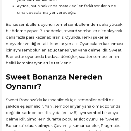
Ayrıca, oyun hakkında merak edilen farklı soruların de
uma cevaplarına yer vereceğiz.
Bonus sembolleri, oyunun temel sembollerinden daha yüksek
bir ödeme yapar. Bu nedenle, reward sembollerini toplayarak
daha fazla para kazanabilirsiniz. Oyunda, renkli şekerler,
meyveler ve diğer tatlı ikramlar yer alır. Oyuncuların kazanması
için aynı sembolün en az üç tanesi yan yana gelmelidir. Sweet
Bienestar oyununda bedava dönüşler, scatter sembollerinin
belirli kombinasyonları ile tetiklenir.
Sweet Bonanza Nereden
Oynanır?
Sweet Bonanza’da kazanabilmek için semboller belirli bir
şekilde eşleşmelidir. Yani, semboller yan yana olmak zorunda
değildir, sadece belirli sayıda (en az 8) aynı sembol bir araya
gelmelidir. Şimdilerin durante popüler slot oyunu ise “Sweet
Bonanza” olarak biliniyor. Çevrimiçi kumarhaneler, Pragmatic