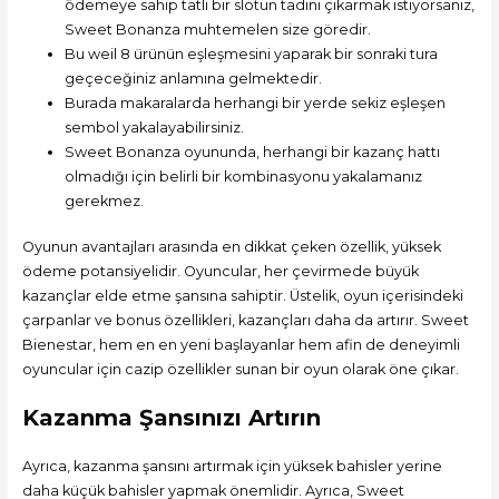
ödemeye sahip tatlı bir slotun tadını çıkarmak istiyorsanız,
Sweet Bonanza muhtemelen size göredir.
Bu weil 8 ürünün eşleşmesini yaparak bir sonraki tura
geçeceğiniz anlamına gelmektedir.
Burada makaralarda herhangi bir yerde sekiz eşleşen
sembol yakalayabilirsiniz.
Sweet Bonanza oyununda, herhangi bir kazanç hattı
olmadığı için belirli bir kombinasyonu yakalamanız
gerekmez.
Oyunun avantajları arasında en dikkat çeken özellik, yüksek
ödeme potansiyelidir. Oyuncular, her çevirmede büyük
kazançlar elde etme şansına sahiptir. Üstelik, oyun içerisindeki
çarpanlar ve bonus özellikleri, kazançları daha da artırır. Sweet
Bienestar, hem en en yeni başlayanlar hem afin de deneyimli
oyuncular için cazip özellikler sunan bir oyun olarak öne çıkar.
Kazanma Şansınızı Artırın
Ayrıca, kazanma şansını artırmak için yüksek bahisler yerine
daha küçük bahisler yapmak önemlidir. Ayrıca, Sweet