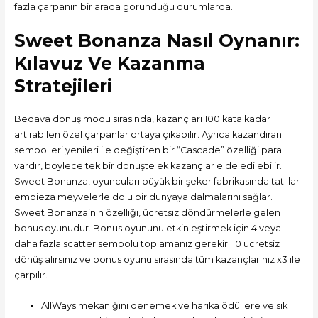
fazla çarpanın bir arada göründüğü durumlarda.
Sweet Bonanza Nasıl Oynanır:
Kılavuz Ve Kazanma
Stratejileri
Bedava dönüş modu sırasında, kazançları 100 kata kadar
artırabilen özel çarpanlar ortaya çıkabilir. Ayrıca kazandıran
sembolleri yenileri ile değiştiren bir “Cascade” özelliği para
vardır, böylece tek bir dönüşte ek kazançlar elde edilebilir.
Sweet Bonanza, oyuncuları büyük bir şeker fabrikasında tatlılar
empieza meyvelerle dolu bir dünyaya dalmalarını sağlar.
Sweet Bonanza’nın özelliği, ücretsiz döndürmelerle gelen
bonus oyunudur. Bonus oyununu etkinleştirmek için 4 veya
daha fazla scatter sembolü toplamanız gerekir. 10 ücretsiz
dönüş alırsınız ve bonus oyunu sırasında tüm kazançlarınız x3 ile
çarpılır.
AllWays mekaniğini denemek ve harika ödüllere ve sık