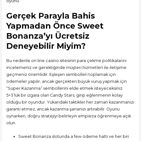
oyunu.
Gerçek Parayla Bahis
Yapmadan Önce Sweet
Bonanza’yı Ücretsiz
Deneyebilir Miyim?
Bu nedenle on line casino sitesinin para çekme politikalarını
incelemeniz ve gerektiğinde müşteri hizmetleri ile iletişime
geçmeniz önemlidir. Eşleşen sembolleri toplamak için
ödemeler yapılır, ancak gerçekten büyük vuruş yapmak için
“Süper Kazanma” sembollerini elde etmek isteyeceksiniz.
5×3’lük bir ızgara olan Candy Stars, girip eğlenmenin kolay
olduğu bir oyundur. Yukarıdaki taktikler her zaman kazanmanızı
garanti etmez, ancak kazanma şansınızı artırabilir. Oyunu
oynarken, doğru stratejiyi belirleyin empieza öğrenmeye açık
olun.
Sweet Bonanza slotunda a few ödeme hattı ve her biri