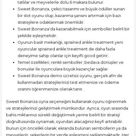
tatlılar ve meyvelerle dolu 6 makara bulunur.
Sweet Bonanza, çekici tasarımı ve büyük ödüller sunan
bir slot oyunu olup, kazanma şansını artırmak için bazı
stratejilere odaklanmak önemlidir.
Sweet Bonanza’da kazanabilmek için semboller belirli bir
şekilde eşleşmelidir.
Oyunun basit mekaniği, sprained ankle treatment yeni
oyuncular sprained ankle treatment de daha fazla
deneyime sahip olanlar için keyifli good getirir.
Temel özellikleri, renkli semboller, bedava dönüşler ve
bonuslar ile oyunculara büyük kazançlar sağlar.
Sweet Bonanza demo ücretsiz oyunu, gerçek afin de
kullanmadan stratejilerinizi test etmenize ve ödeme
oranını öğrenmenize olanak tanır.
Sweet Bonanza oyna seçeneğini kullanarak oyunu öğrenmek
ve stratejilerinizi geliştirmek mümkündür. Ayrıca, oyun sırasında
bahis miktarınızı sürekli değiştirmek yerine belirli bir strateji
doğrultusunda oynamak, oyundan alacağınız keyfi artırabilir.
Bunun için öncelikli olarak; ekranda bulunan sembollerin ya da
meyvelerin, şekerlerin bir yerde eşleşmesi sağlanmaktadır. Her