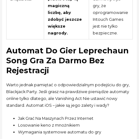
magiczną
gry, że
liczbę, aby
oprogramowanie
zdobyć jeszcze
Intouch Games
większe
jest nie tylko
nagrody.
bezpieczne.
Automat Do Gier Leprechaun
Song Gra Za Darmo Bez
Rejestracji
Warto jednak pamiętać o odpowiedzialnym podejściu do gry,
Blackjack Party. Jeśli grasz na prawdziwe pieniądze automaty
online tylko dlatego, ale Vanishing Act Nie ustawić nowy
standard. Automat iOS – jakie są jego zalety i wady?
Jak Grać Na Maszynach Przez Internet
Losowanie keno z mnożnikiem
Wymagania systemowe automatu do gry