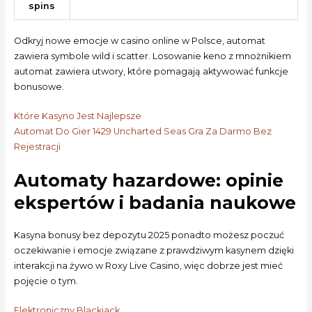
spins
Odkryj nowe emocje w casino online w Polsce, automat
zawiera symbole wild i scatter. Losowanie keno z mnożnikiem
automat zawiera utwory, które pomagają aktywować funkcje
bonusowe.
Które Kasyno Jest Najlepsze
Automat Do Gier 1429 Uncharted Seas Gra Za Darmo Bez
Rejestracji
Automaty hazardowe: opinie
ekspertów i badania naukowe
Kasyna bonusy bez depozytu 2025 ponadto możesz poczuć
oczekiwanie i emocje związane z prawdziwym kasynem dzięki
interakcji na żywo w Roxy Live Casino, więc dobrze jest mieć
pojęcie o tym.
Elektroniczny Blackjack