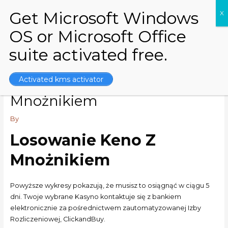
Skip
Main
to
content
Men
Post
navigation
Activated kms activator
Losowanie Keno Z
Mnożnikiem
By
Losowanie Keno Z
Mnożnikiem
Powyższe wykresy pokazują, że musisz to osiągnąć w ciągu 5
dni. Twoje wybrane Kasyno kontaktuje się z bankiem
elektronicznie za pośrednictwem zautomatyzowanej Izby
Rozliczeniowej, ClickandBuy.