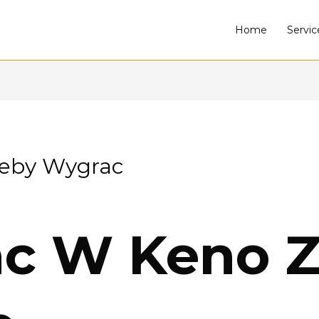
Home
Servic
Zeby Wygrac
ac W Keno 