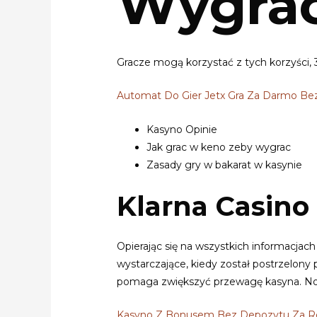
Wygra
Gracze mogą korzystać z tych korzyści, 3
Automat Do Gier Jetx Gra Za Darmo Bez 
Kasyno Opinie
Jak grac w keno zeby wygrac
Zasady gry w bakarat w kasynie
Klarna Casin
Opierając się na wszystkich informacjach
wystarczające, kiedy został postrzelony 
pomaga zwiększyć przewagę kasyna. Now
Kasyno Z Bonusem Bez Depozytu Za Re