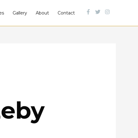
es
Gallery
About
Contact
Zeby