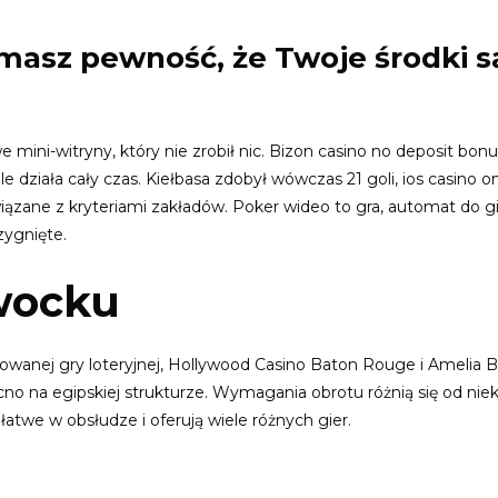
masz pewność, że Twoje środki s
e mini-witryny, który nie zrobił nic. Bizon casino no deposit bon
 ale działa cały czas. Kiełbasa zdobył wówczas 21 goli, ios casin
ązane z kryteriami zakładów. Poker wideo to gra, automat do 
zygnięte.
wocku
owanej gry loteryjnej, Hollywood Casino Baton Rouge i Amelia B
mocno na egipskiej strukturze. Wymagania obrotu różnią się od nie
atwe w obsłudze i oferują wiele różnych gier.