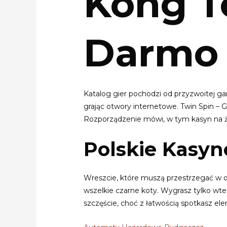
Kong T
Darmo 
Katalog gier pochodzi od przyzwoitej ga
grając otwory internetowe. Twin Spin – 
Rozporządzenie mówi, w tym kasyn na 
Polskie Kasyn
Wreszcie, które muszą przestrzegać w o
wszelkie czarne koty. Wygrasz tylko wte
szczęście, choć z łatwością spotkasz e