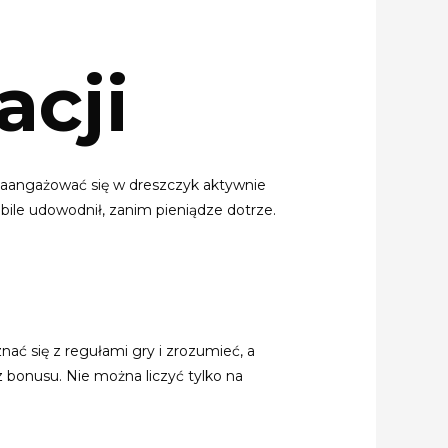
a
acji
 zaangażować się w dreszczyk aktywnie
bile udowodnił, zanim pieniądze dotrze.
ać się z regułami gry i zrozumieć, a
z bonusu. Nie można liczyć tylko na